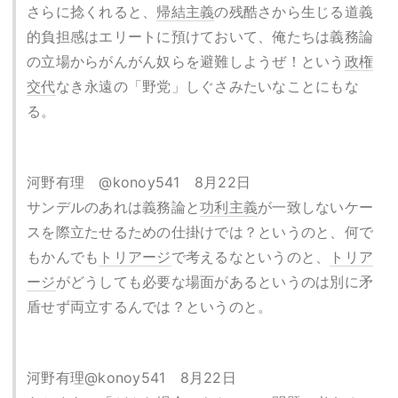
さらに捻くれると、
帰結主義
の残酷さから生じる道義
的負担感はエリートに預けておいて、俺たちは義務論
の立場からがんがん奴らを避難しようぜ！という
政権
交代
なき永遠の「野党」しぐさみたいなことにもな
る。
河野有理 @konoy541 8月22日
サンデルのあれは義務論と
功利主義
が一致しないケー
スを際立たせるための仕掛けでは？というのと、何で
もかんでも
トリアージ
で考えるなというのと、
トリア
ージ
がどうしても必要な場面があるというのは別に矛
盾せず両立するんでは？というのと。
河野有理@konoy541 8月22日