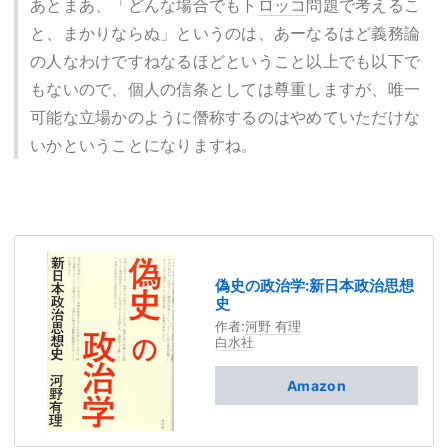
あとまあ、「どんな場合でもト
ロッコ
問題で考えるこ
と、まかりならぬ」というのは、あーなるはど義務論
の人なわけですねなるほどということ以上でも以下で
もないので、個人の信条としては尊重しますが、唯一
可能な立場かのように僭称するのはやめていただけな
いかということになりますね。
偽史の政治学:新日本政治思想
史
作者:
河野 有理
白水社
Amazon