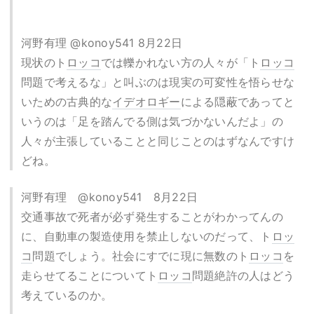
河野有理 @konoy541 8月22日
現状のト
ロッコ
では轢かれない方の人々が「ト
ロッコ
問題で考えるな」と叫ぶのは現実の可変性を悟らせな
いための古典的な
イデオロギー
による隠蔽であってと
いうのは「足を踏んでる側は気づかないんだよ」の
人々が主張していることと同じことのはずなんですけ
どね。
河野有理 @konoy541 8月22日
交通事故で死者が必ず発生することがわかってんの
に、自動車の製造使用を禁止しないのだって、ト
ロッ
コ
問題でしょう。社会にすでに現に無数のト
ロッコ
を
走らせてることについてト
ロッコ
問題絶許の人はどう
考えているのか。