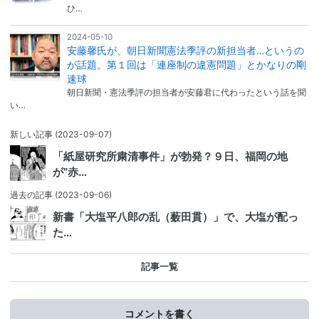
ひ…
2024-05-10
安藤馨氏が、朝日新聞憲法季評の新担当者…というの
が話題。第１回は「連座制の違憲問題」とかなりの剛
速球
朝日新聞・憲法季評の担当者が安藤君に代わったという話を聞
い…
新しい記事
(2023-09-07)
「紙屋研究所粛清事件」が勃発？９日、福岡の地
が”赤…
過去の記事
(2023-09-06)
新書「大塩平八郎の乱（薮田貫）」で、大塩が配っ
た…
記事一覧
コメントを書く