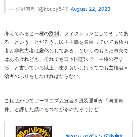
— 河野有理 (@konoy541)
August 22, 2023
考えてみると一種の
擬制
、フィクションとしてそうであ
る、ということだろう。民主主義を名乗っていても権力
者と非権力者は厳然としてある、というのもまた事実で
はあるけれども、それでも
日本国憲法
で「主権の存す
る」と書いている以上、歯を食いしばってでも主権者＝
治者のふりをしなければならない。
これはかつて
ゴーマニズム宣言
を
浅羽通明
が「与党精
神」と評した話にもつながるのだろうけど、
知のハルマゲドン (幻冬舎文