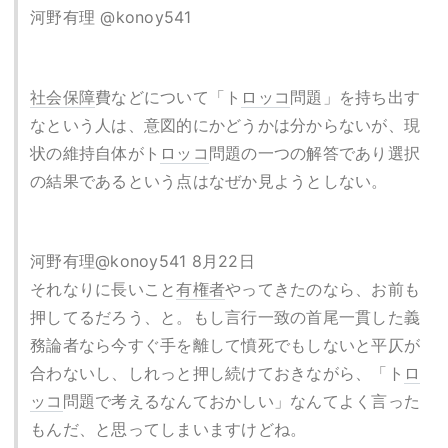
河野有理 @konoy541
社会保障
費などについて「ト
ロッコ
問題」を持ち出す
なという人は、意図的にかどうかは分からないが、現
状の維持自体がト
ロッコ
問題の一つの解答であり選択
の結果であるという点はなぜか見ようとしない。
河野有理@konoy541 8月22日
それなりに長いこと
有権者
やってきたのなら、お前も
押してるだろう、と。もし言行一致の首尾一貫した義
務論者なら今すぐ手を離して憤死でもしないと平仄が
合わないし、しれっと押し続けておきながら、「ト
ロ
ッコ
問題で考えるなんておかしい」なんてよく言った
もんだ、と思ってしまいますけどね。