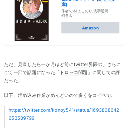
庫)
作者:
小林よしのり
,
浅羽通明
幻冬舎
Amazon
ただ、見直したら一か月ほど前に
twitter
界隈の、さらに
ごく一部で話題になった「ト
ロッコ
問題」に関しての評
だった。
以下、埋め込み作業がめんどいので多くをコピペで。
https://twitter.com/konoy541/status/1693808642
653589799