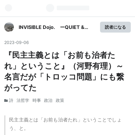
INVISIBLE Dojo. ーQUIET &
読者になる
COLORFUL PLACE-
2023
-
09
-
06
『民主主義とは「お前も治者た
れ」ということ』（河野有理）～
名言だが「トロッコ問題」にも繋
がってた
詩
法哲学
時事
政治
政策
民主主義とは「お前も治者たれ」ということでしょ
う、と。