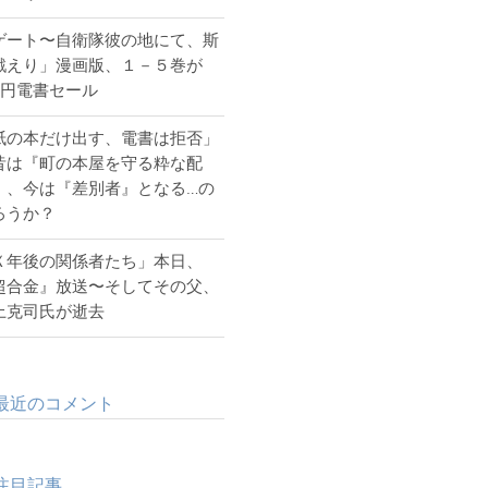
ゲート〜自衛隊彼の地にて、斯
戦えり」漫画版、１－５巻が
54円電書セール
紙の本だけ出す、電書は拒否」
昔は『町の本屋を守る粋な配
』、今は『差別者』となる…の
ろうか？
Ｘ年後の関係者たち」本日、
超合金』放送〜そしてその父、
上克司氏が逝去
最近のコメント
注目記事