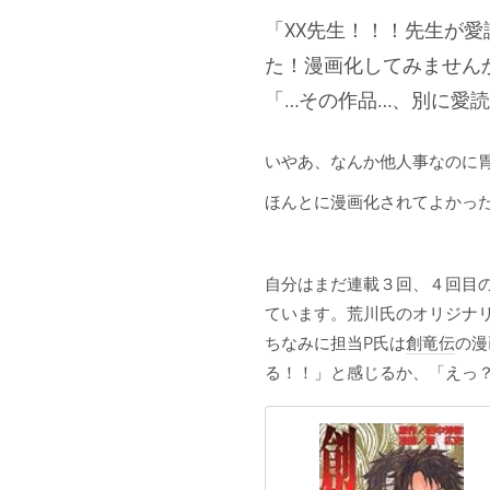
「XX先生！！！先生が愛
た！漫画化してみません
「…その作品…、別に愛
いやあ、なんか他人事なのに
ほんとに漫画化されてよかっ
自分はまだ連載３回、４回目
ています。荒川氏のオリジナ
ちなみに担当P氏は
創竜伝
の漫
る！！」と感じるか、「えっ