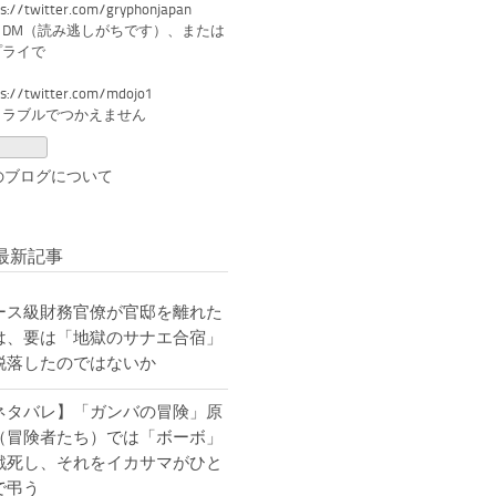
ps://twitter.com/gryphonjapan
らDM（読み逃しがちです）、または
プライで
ps://twitter.com/mdojo1
トラブルでつかえません
のブログについて
最新記事
ース級財務官僚が官邸を離れた
は、要は「地獄のサナエ合宿」
脱落したのではないか
ネタバレ】「ガンバの冒険」原
（冒険者たち）では「ボーボ」
戦死し、それをイカサマがひと
で弔う