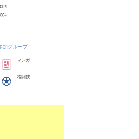
005
004
参加グループ
マンガ
格闘技