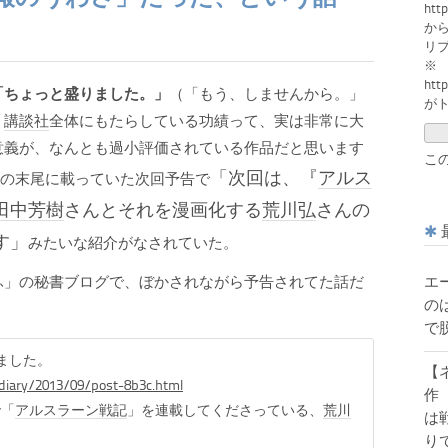
htt
か
リ
※
htt
「ちょっと盛りました。」
（「もう、しませんから。」
が
、
講談社
全体にもたらしている功績って、実は非常に大
意義が、なんとも過小評価されている作品だと思います
こ
「次回は、『
アルス
…の末尾に載っていた次回予告で
田中芳樹
さんとそれを漫画化する
荒川弘
さんの
す」
みたいな紹介がなされていた。
エ
ふ」の秘書ブログで、ぼかされながら予告されてた話だ
の
で
ました。
【
m/diary/2013/09/post-8b3c.html
作
で「
アルスラーン戦記
」を連載してくださっている、
荒川
は
。
り