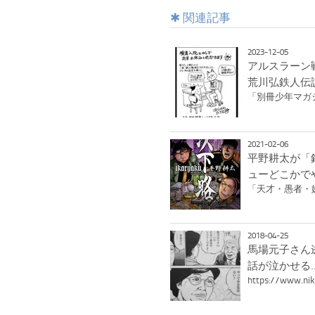
関連記事
2023-12-05
アルスラーン
荒川弘鉄人伝
「別冊少年マガ
2021-02-06
平野耕太が「
ューどこかで
「天才・愚者・
2018-04-25
馬場元子さん
話が泣かせる
https://www.ni