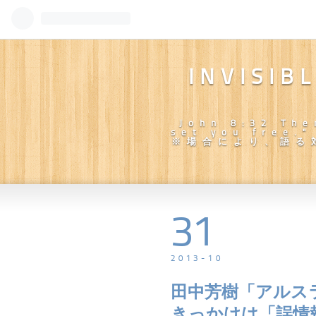
INVISIB
John 8:32 The
set you fr
※場合により、語る
31
2013
-
10
田中芳樹「アルス
きっかけは「誤情