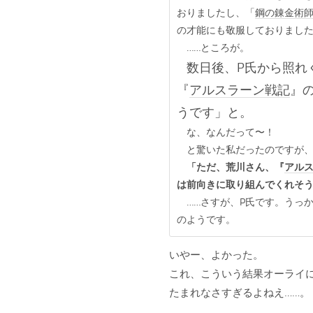
おりましたし、「
鋼の錬金術
の才能にも敬服しておりました
……ところが。
数日後、P氏から照れ
『
アルスラーン戦記
』
うです」と。
な、なんだって〜！
と驚いた私だったのですが、
「ただ、荒川さん、『
アル
は前向きに取り組んでくれそ
……さすが、P氏です。うっ
のようです。
いやー、よかった。
これ、こういう結果オーライ
たまれなさすぎるよねえ……。