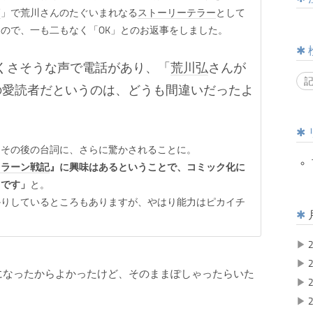
師
」で荒川さんのたぐいまれなる
ストーリーテラー
として
ので、一も二もなく「OK」とのお返事をしました。
くさそうな声で電話があり、「
荒川弘
さんが
の愛読者だというのは、どうも間違いだったよ
その後の台詞に、さらに驚かされることに。
スラーン戦記
』に興味はあるということで、コミック化に
うです」
と。
かりしているところもありますが、やはり能力はピカイチ
▶
2
▶
2
になったからよかったけど、そのままぽしゃったらいた
▶
2
▶
2