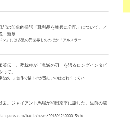
戦記の印象的挿話「戦利品を雑兵に分配」について。／
説・新章
ジン」には多数の異世界もののほか「アルスラー…
銀英伝」、夢枕獏が「鬼滅の刃」を語るロングインタビ
やって。
嫌な奴…」創作で描くのが難しいのはどれ？ってい…
逝去。ジャイアント馬場が和田京平に話した、生前の秘
……
kkansports.com/battle/news/201804240000154.ht…