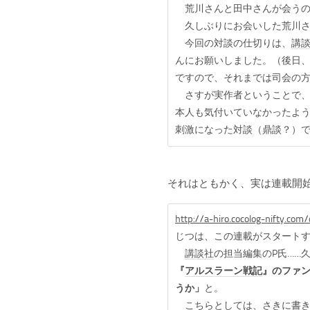
荒川さんと田中さんが会うの
久しぶりにお会いした荒川さ
今回の対談の仕切りは、
講
んにお願いしました。（後日
ですので、それまでは司会の
さすが実作者ということで、
本人も気付いていなかったよ
刺激になった対談（鼎談？）
それはともかく、実は連載開
http://a-hiro.cocolog-nifty.co
じつは、この連載がスタート
講談社
の担当編集のP氏……
『
アルスラーン戦記
』のファ
うか」
と。
こちらとしては、さきに書き