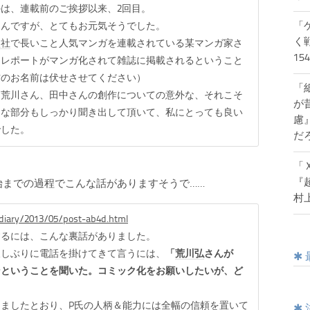
は、連載前のご挨拶以来、2回目。
「
んですが、とてもお元気そうでした。
く
談社
で長いこと人気マンガを連載されている某マンガ家さ
1
、レポートがマンガ化されて雑誌に掲載されるということ
方のお名前は伏せさせてください）
「
荒川さん、田中さんの創作についての意外な、それこそ
が
うな部分もしっかり聞き出して頂いて、私にとっても良い
慮
でした。
だ
「
『
始までの過程でこんな話がありますそうで……
村
m/diary/2013/05/post-ab4d.html
するには、こんな裏話がありました。
久しぶりに電話を掛けてきて言うには、
「
荒川弘
さんが
ンということを聞いた。コミック化をお願いしたいが、ど
ましたとおり、P氏の人柄＆能力には全幅の信頼を置いて