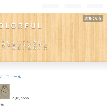
読者になる
COLORFUL
the truth will
の委託を受けています／
さい 報道、記録、文
プロフィール
id:gryphon
絡先