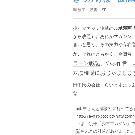
漫画
読書
SF
少年マガジン
連載の
ルポ漫画
から改題）。あれがマガジン
きいと思う。その実力や存在
が、それはともかく、今週号
ラーン戦記
』の原作者・
対談現場におじゃましま
田中氏の会社「らいとすたっ
な
■田中さんと
講談社
に行ってき
http://a-hiro.cocolog-nifty.co
いま、別冊「
少年マガジン
」
弘
さんとの対談がありました