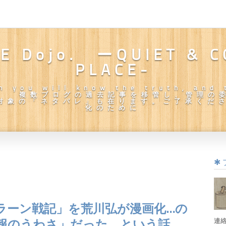
LE Dojo. ーQUIET & 
PLACE-
n you will know the truth, and 
ee." 複数ブログの過去記事を移管し、管理
対象の「ネタバレ」も在ります。ご了承くだ
化のために
ラーン戦記」を荒川弘が漫画化…の
連
報のうわさ」だった、という話