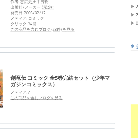
作者:
恵広史
,
田中芳樹
▶
2
出版社/メーカー:
講談社
発売日:
2005/02/17
▶
2
メディア:
コミック
▶
0
クリック
: 34回
この商品を含むブログ (28件) を見る
創竜伝 コミック 全5巻完結セット（少年マ
ガジンコミックス）
メディア:
?
この商品を含むブログを見る