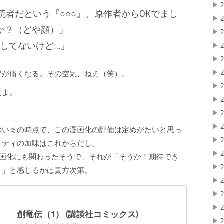
▶
2
読者だという『○○○』、原作者からOKでまし
▶
2
か？（どや顔）」
▶
2
読してないけど…」
▶
2
▶
2
▶
2
胃が痛くなる。その空気、ねえ（笑）。
▶
2
たよ。
▶
2
▶
2
▶
2
のいまの時点で、この漫画化の評価は定めがたいと思っ
▶
2
リティの加味はこれからだし。
▶
2
画化にも関わったそうで、それが「そうか！期待でき
▶
2
？」と感じるかは貴方次第。
▶
2
▶
2
▶
2
創竜伝（1） (講談社コミックス)
▶
2