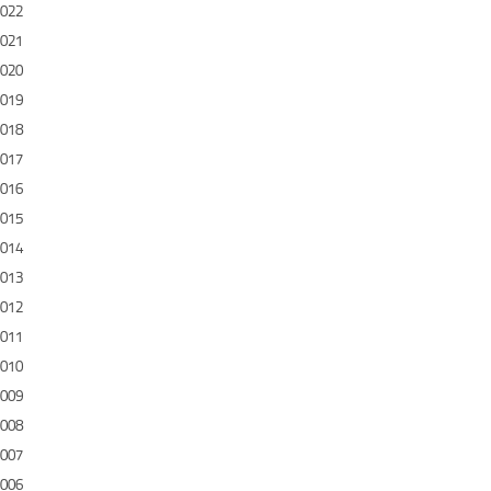
022
021
020
019
018
017
016
015
014
013
012
011
010
009
008
007
006