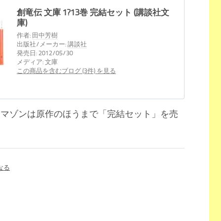
創竜伝 文庫 1?13巻 完結セット (講談社文
庫)
作者:
田中芳樹
出版社/メーカー:
講談社
発売日:
2012/05/30
メディア:
文庫
この商品を含むブログ (3件) を見る
アマゾンは原作のほうまで「完結セット」を売
なる